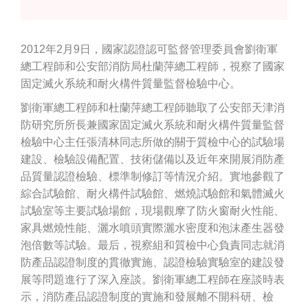
2012年2月9日，國家認證認可監督管理委員會劉衛軍
總工程師和公安部消防局杜蘭萍總工程師，視察了國家
固定滅火系統和耐火構件質量監督檢驗中心。
劉衛軍總工程師和杜蘭萍總工程師聽取了公安部天津消
防研究所所長兼國家固定滅火系統和耐火構件質量監督
檢驗中心主任張清林同志所做的關于質檢中心的試驗場
建設、檢驗設備配置、技術儲備以及近年來開展消防產
品質量認證檢驗、標準制修訂等情況介紹。實地參觀了
綜合試驗館、耐火構件試驗館、燃燒試驗館和氣體滅火
試驗室等主要試驗場館，現場觀摩了防火窗耐火性能、
家具燃燒性能、灑水噴頭實際灑水密度和泡沫產生器發
泡倍數等試驗。最后，視察組和質檢中心負責同志就消
防產品認證制度的貫徹實施、認證檢驗實驗室的建設發
展等問題進行了深入座談。劉衛軍總工程師在座談時表
示，消防產品認證制度的實施和發展離不開科研、檢