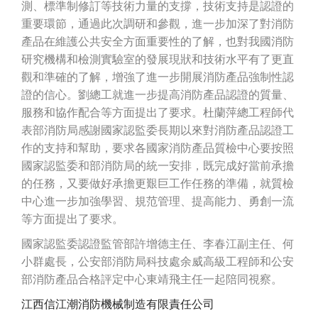
測、標準制修訂等技術力量的支撐，技術支持是認證的
重要環節，通過此次調研和參觀，進一步加深了對消防
產品在維護公共安全方面重要性的了解，也對我國消防
研究機構和檢測實驗室的發展現狀和技術水平有了更直
觀和準確的了解，增強了進一步開展消防產品強制性認
證的信心。劉總工就進一步提高消防產品認證的質量、
服務和協作配合等方面提出了要求。杜蘭萍總工程師代
表部消防局感謝國家認監委長期以來對消防產品認證工
作的支持和幫助，要求各國家消防產品質檢中心要按照
國家認監委和部消防局的統一安排，既完成好當前承擔
的任務，又要做好承擔更艱巨工作任務的準備，就質檢
中心進一步加強學習、規范管理、提高能力、勇創一流
等方面提出了要求。
國家認監委認證監管部許增德主任、李春江副主任、何
小群處長，公安部消防局科技處余威高級工程師和公安
部消防產品合格評定中心東靖飛主任一起陪同視察。
江西信江潮消防機械制造有限責任公司